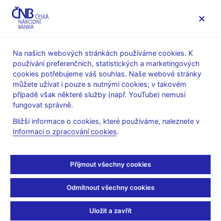
MENU
Na našich webových stránkách používáme cookies. K
používání preferenčních, statistických a marketingových
Úvod
Stalo se
Kalendář
cookies potřebujeme váš souhlas. Naše webové stránky
můžete užívat i pouze s nutnými cookies; v takovém
KALENDÁŘ
5. 6.
Dlouhodobé úrokové sazby pro
2026
případě však některé služby (např. YouTube) nemusí
konvergenční účely
fungovat správně.
Bližší informace o cookies, které používáme, naleznete v
Dlouhodobé úrokové
Informaci o zpracování cookies
.
sazby pro konvergenční
Přijmout všechny cookies
účely
Odmítnout všechny cookies
za květen 2026
Uložit a zavřít
Čtvrté Maastrichtské kritérium je založeno na úrovni