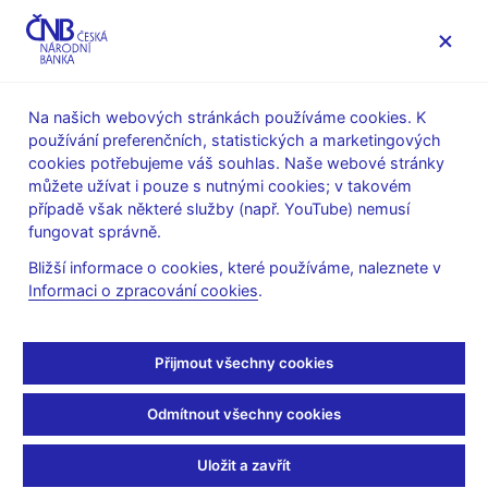
MENU
Na našich webových stránkách používáme cookies. K
používání preferenčních, statistických a marketingových
Úvod
Často kladené dotazy
cookies potřebujeme váš souhlas. Naše webové stránky
můžete užívat i pouze s nutnými cookies; v takovém
Dohled
Pojišťovny
případě však některé služby (např. YouTube) nemusí
fungovat správně.
Poplatky za registraci
Bližší informace o cookies, které používáme, naleznete v
Informaci o zpracování cookies
.
pojišťovacích
zprostředkovatelů dle
Přijmout všechny cookies
novely zákona o
Odmítnout všechny cookies
správních poplatcích -
Uložit a zavřít